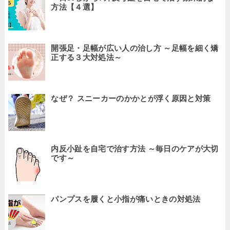
方法【４選】
開張足・足幅が広い人の治し方 ～足幅を細く矯
正する３大対処法～
なぜ？ スニーカーのかかとが浮く原因と対策
内反小趾を自宅で治す方法 ～毎日のケアが大切
です～
パンプスを履くと小指が痛いときの対処法