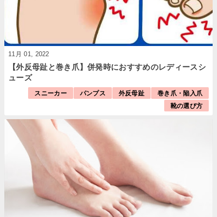
11月 01, 2022
【外反母趾と巻き爪】併発時におすすめのレディースシ
ューズ
スニーカー
パンプス
外反母趾
巻き爪・陥入爪
靴の選び方