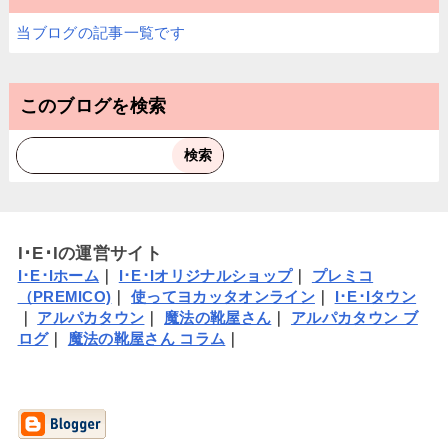
当ブログの記事一覧です
このブログを検索
I･E･Iの運営サイト
I･E･Iホーム
｜
I･E･Iオリジナルショップ
｜
プレミコ
（PREMICO)
｜
使ってヨカッタオンライン
｜
I･E･Iタウン
｜
アルパカタウン
｜
魔法の靴屋さん
｜
アルパカタウン ブ
ログ
｜
魔法の靴屋さん コラム
｜