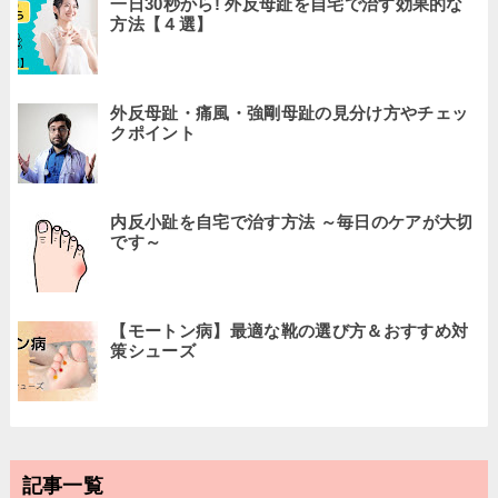
一日30秒から! 外反母趾を自宅で治す効果的な
方法【４選】
外反母趾・痛風・強剛母趾の見分け方やチェッ
クポイント
内反小趾を自宅で治す方法 ～毎日のケアが大切
です～
【モートン病】最適な靴の選び方＆おすすめ対
策シューズ
記事一覧