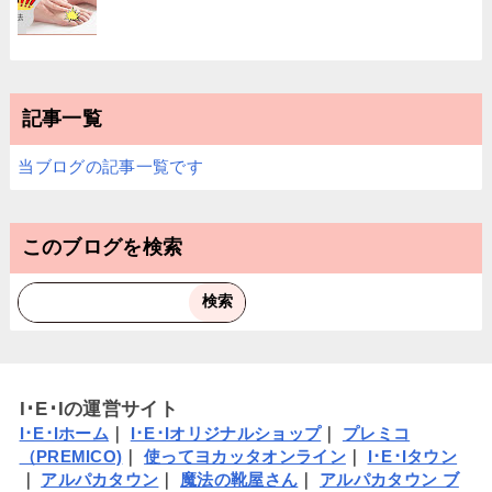
記事一覧
当ブログの記事一覧です
このブログを検索
I･E･Iの運営サイト
I･E･Iホーム
｜
I･E･Iオリジナルショップ
｜
プレミコ
（PREMICO)
｜
使ってヨカッタオンライン
｜
I･E･Iタウン
｜
アルパカタウン
｜
魔法の靴屋さん
｜
アルパカタウン ブ