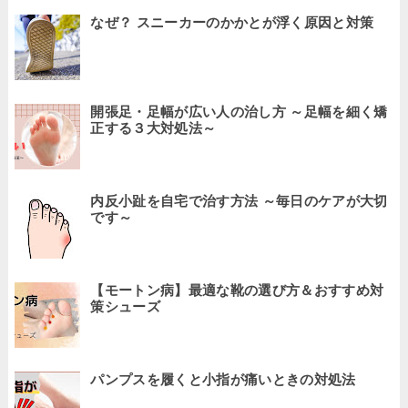
なぜ？ スニーカーのかかとが浮く原因と対策
開張足・足幅が広い人の治し方 ～足幅を細く矯
正する３大対処法～
内反小趾を自宅で治す方法 ～毎日のケアが大切
です～
【モートン病】最適な靴の選び方＆おすすめ対
策シューズ
パンプスを履くと小指が痛いときの対処法